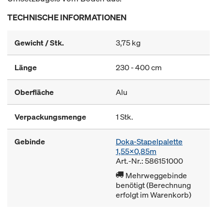
TECHNISCHE INFORMATIONEN
Gewicht / Stk.
3,75 kg
Länge
230 - 400 cm
Oberfläche
Alu
Verpackungsmenge
1 Stk.
Gebinde
Doka-Stapelpalette
1,55x0,85m
Art.-Nr.: 586151000
Mehrweggebinde
benötigt (Berechnung
erfolgt im Warenkorb)