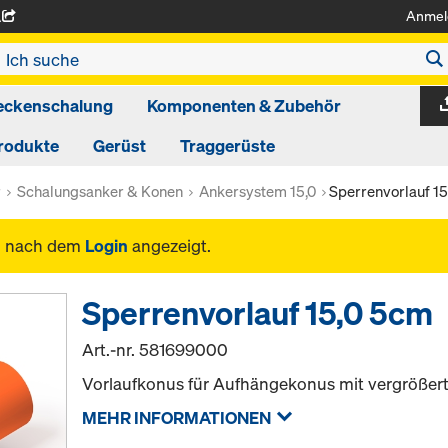
Anmel
A
eckenschalung
Komponenten & Zubehör
rodukte
Gerüst
Traggerüste
r
Schalungsanker & Konen
Ankersystem 15,0
Sperrenvorlauf 1
n nach dem
Login
angezeigt.
Sperrenvorlauf 15,0 5cm
Art.-nr.
581699000
Vorlaufkonus für Aufhängekonus mit vergrößert
MEHR INFORMATIONEN