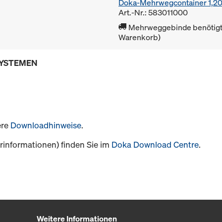
Doka-Mehrwegcontainer 1,2
Art.-Nr.: 583011000
Mehrweggebinde benötigt 
Warenkorb)
SYSTEMEN
ere
Downloadhinweise
.
informationen) finden Sie im
Doka Download Centre
.
Weitere Informationen