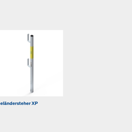
E
eländersteher XP