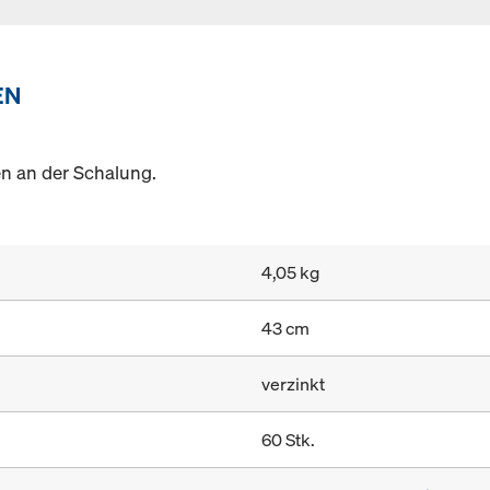
EN
 an der Schalung.
4,05 kg
43 cm
verzinkt
60 Stk.