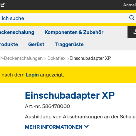
Anmel
A
eckenschalung
Komponenten & Zubehör
rodukte
Gerüst
Traggerüste
er-Deckenschalungen
Dokaflex
Einschubadapter XP
n nach dem
Login
angezeigt.
Einschubadapter XP
Art.-nr.
586478000
Ausbildung von Abschrankungen an der Schalu
MEHR INFORMATIONEN