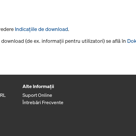
 vedere
Indicaţiile de download
.
 download (de ex. informaţii pentru utilizatori) se află în
Dok
Alte Informaţii
SRL
Suport Online
Întrebări Frecvente