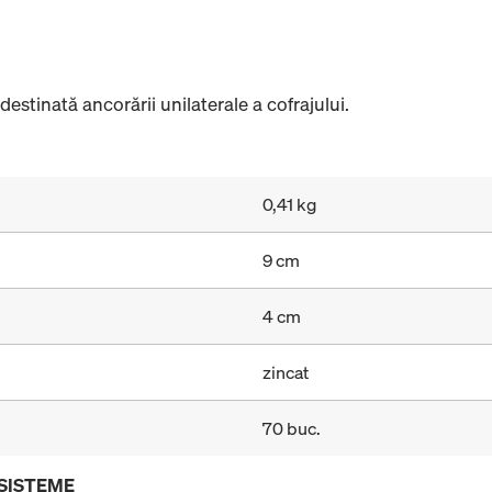
stinată ancorării unilaterale a cofrajului.
0,41 kg
9 cm
4 cm
zincat
70 buc.
 SISTEME