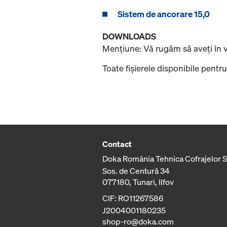
Sistem de ancorare 15,0
DOWNLOADS
Menţiune: Vă rugăm să aveţi în
Toate fişierele disponibile pentru
Contact
Doka România Tehnica Cofrajelor 
Sos. de Centură 34
077180, Tunari, Ilfov
CIF: RO11267586
J2004001180235
shop-ro@doka.com