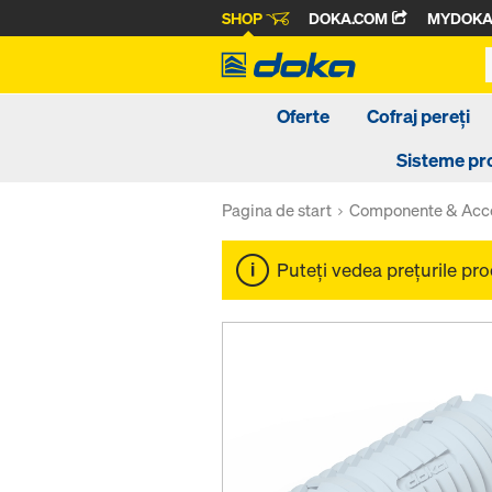
SHOP
DOKA.COM
MYDOK
Oferte
Cofraj pereți
Sisteme pr
Pagina de start
Componente & Acce
Puteţi vedea preţurile pr