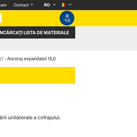
care
Contact
RO
0
ÎNCĂRCAȚI LISTA DE MATERIALE
,0
Ancoraj expandabil 15,0
i unilaterale a cofrajului.