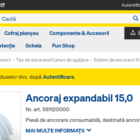
Autentifi
A
Cofraj planșeu
Componente & Accesorii
otecție
Schela
Fun Shop
sorii
Tije de ancorare/Conuri de agăţare
Sistem de ancorare 15
oduselor dvs. după
Autentificare
.
Ancoraj expandabil 15,0
Nr. art.
581120000
Piesă de ancorare consumabilă, destinată ancorări
MAI MULTE INFORMAŢII