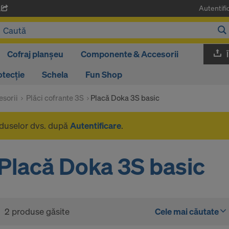
Autentifi
A
Cofraj planșeu
Componente & Accesorii
otecție
Schela
Fun Shop
sorii
Plăci cofrante 3S
Placă Doka 3S basic
oduselor dvs. după
Autentificare
.
Placă Doka 3S basic
2 produse găsite
Cele mai căutate