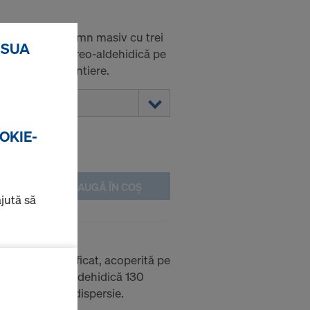
e o placă din lemn masiv cu trei
 SUA
nă melaminată ureo-aldehidică pe
 utilizări în șantiere.
OKIE-
ADAUGĂ ÎN COȘ
ajută să
magazinului
v triplu stratificat, acoperită pe
aminată ureo-aldehidică 130
zator pe
e cu vopsea de dispersie.