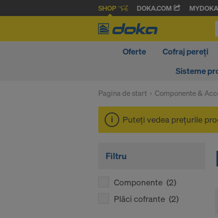
SHOP
DOKA.COM
MYDOK
Oferte
Cofraj pereți
Sisteme pr
Pagina de start
Componente & Acce
Puteţi vedea preţurile pr
Filtru
Componente
(2)
Plăci cofrante
(2)