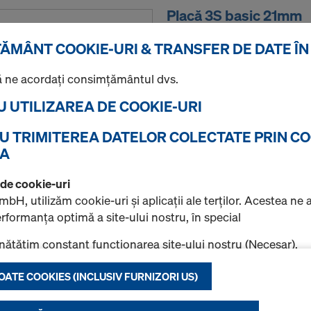
Placă 3S basic 21mm
Placa cofrantă 3S basic est
ĂMÂNT COOKIE-URI & TRANSFER DE DATE ÎN
straturi, acoperită cu răşi
ambele părți, pentru multiple
 ne acordaţi consimţământul dvs.
Selectare variantă
U UTILIZAREA DE COOKIE-URI
RU TRIMITEREA DATELOR COLECTATE PRIN CO
Nou
UA
Cantitate
a de cookie-uri
bH, utilizăm cookie-uri şi aplicaţii ale terţilor. Acestea ne 
formanţa optimă a site-ului nostru, în special
Placă 3S basic 27mm
ătăţim constant funcţionarea site-ului nostru (Necesar),
răm desfăşurarea fără probleme a achiziţiilor la utilizarea 
Placă din lemn de molid masi
OATE COOKIES (INCLUSIV FURNIZORI US)
oka (Funcţional & Statistică) sau
ambele părţi cu răşină mel
minăm afişarea de publicitate relevantă pentru dvs. ca utili
g/m². Muchiile sunt sigilat
 platforme (Marketing).
Conform ÖNORM B 3023.