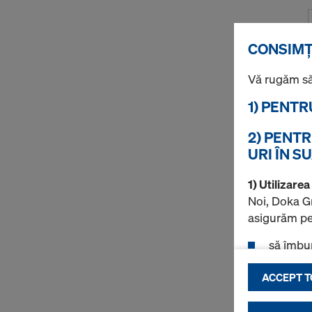
CONSIMŢ
Vă rugăm să
1) PENTR
2) PENT
URI ÎN S
1) Utilizare
Noi, Doka Gm
asigurăm per
să îmbun
să asigu
ACCEPT T
online D
să deter
anumite