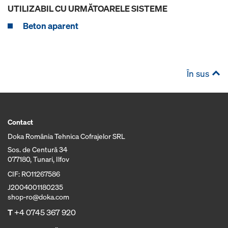
UTILIZABIL CU URMĂTOARELE SISTEME
Beton aparent
În sus
Contact
Doka România Tehnica Cofrajelor SRL
Sos. de Centură 34
077180, Tunari, Ilfov
CIF: RO11267586
J2004001180235
shop-ro@doka.com
T
+4 0745 367 920