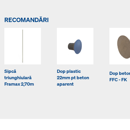
RECOMANDĂRI
Sipcă
Dop plastic
Dop bet
triunghiulară
22mm pt beton
FFC - FK
Framax 2,70m
aparent