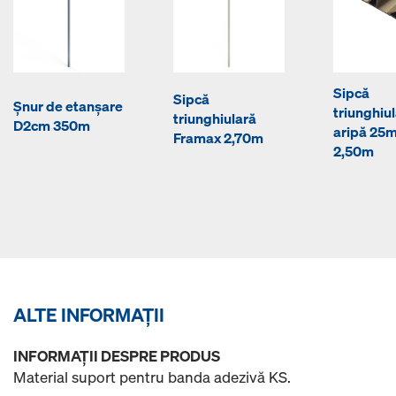
Sipcă
Sipcă
Şnur de etanşare
triunghiu
triunghiulară
D2cm 350m
aripă 25
Framax 2,70m
2,50m
ALTE INFORMAŢII
INFORMAŢII DESPRE PRODUS
Material suport pentru banda adezivă KS.