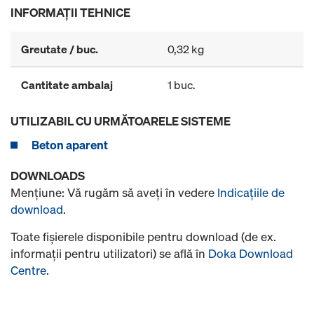
INFORMAŢII TEHNICE
Greutate / buc.
0,32 kg
Cantitate ambalaj
1 buc.
UTILIZABIL CU URMĂTOARELE SISTEME
Beton aparent
DOWNLOADS
Menţiune: Vă rugăm să aveţi în vedere
Indicaţiile de
download
.
Toate fişierele disponibile pentru download (de ex.
informaţii pentru utilizatori) se află în
Doka Download
Centre
.