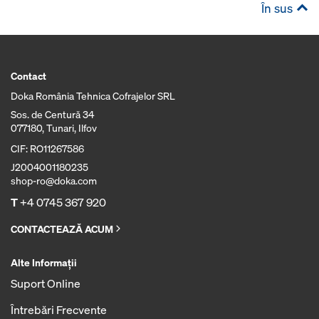
În sus
Contact
Doka România Tehnica Cofrajelor SRL
Sos. de Centură 34
077180, Tunari, Ilfov
CIF: RO11267586
J2004001180235
shop-ro@doka.com
T
+4 0745 367 920
CONTACTEAZĂ ACUM
Alte Informaţii
Suport Online
Întrebări Frecvente