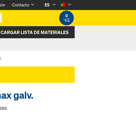
ión
Contacto
ES
0
CARGAR LISTA DE MATERIALES
.
ax galv.
sas.