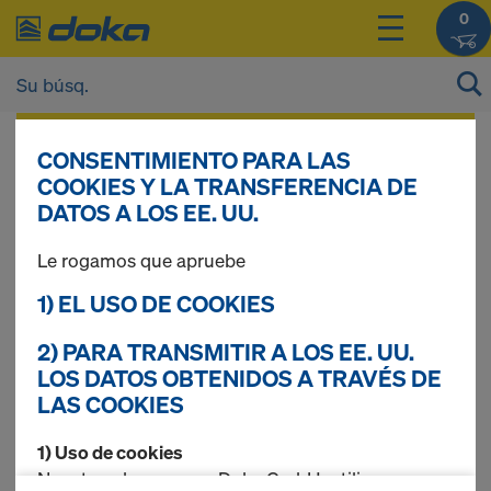
0
Tras
iniciar sesión
, podrá ver los precios de
CONSENTIMIENTO PARA LAS
sus productos.
COOKIES Y LA TRANSFERENCIA DE
DATOS A LOS EE. UU.
Vigas de madera
Le rogamos que apruebe
1) EL USO DE COOKIES
2) PARA TRANSMITIR A LOS EE. UU.
4 prod. encontrados
LOS DATOS OBTENIDOS A TRAVÉS DE
LAS COOKIES
Búsq. más frec.
1) Uso de cookies
Viga Doka H20 top N
Nosotros, la empresa Doka GmbH, utilizamos