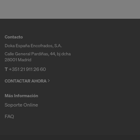
completo de derechos efectivos y aplicables ante
ese procedimiento de las autoridades
estadounidenses.
Los datos personales que transmitimos a los EE.
Contacto
UU. son, concretamente, direcciones IP ("dirección
de protocolo de internet").
Doka España Encofrados, S.A.
Calle General Pardiñas, 44, bj dcha
Con los siguientes receptores colaboramos a
28001 Madrid
través de diversas aplicaciones:
T
+351 21 911 26 60
Facebook LLC
CONTACTAR AHORA
Google LLC
MaxMind Inc.
Más Información
Microsoft Corporation
Soporte Online
Monotype Imaging Holdings Inc.
Rocket Science Group LLC
FAQ
Sketchfab Inc.
The Trade Desk, Inc.
Vimeo LLC