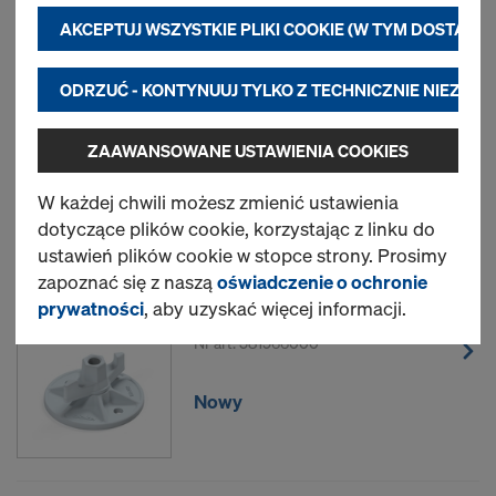
aplikacji osób trzecich. Pomaga nam to zapewnić
Najczęściej
AKCEPTUJ WSZYSTKIE PLIKI COOKIE (W TYM DOSTAWC
optymalne działanie naszej strony internetowej, a
wyszukiwane
w szczególności:
ODRZUĆ - KONTYNUUJ TYLKO Z TECHNICZNIE NIEZBĘD
stale ulepszać funkcjonalność naszej strony
Ściąg 15,0mm ocynkowany
internetowej (niezbędne pliki cookie),
ZAAWANSOWANE USTAWIENIA COOKIES
usprawnić dokonywanie zakupów w sklepie
internetowym Doka (pliki funkcjonalne i
Nowy
W każdej chwili możesz zmienić ustawienia
statystyczne) lub
dotyczące plików cookie, korzystając z linku do
personalizować reklamy wyświetlane na
ustawień plików cookie w stopce strony. Prosimy
określonych platformach (pliki marketingowe).
zapoznać się z naszą
oświadczenie o ochronie
prywatności
, aby uzyskać więcej informacji.
Nakrętka talerzowa 15,0
Dalsze informacje na temat plików cookie są
dostępne w naszej
polityce prywatności
.
Nr art.
581966000
Użytkownik ma również możliwość wyboru plików
cookie, jakie będą instalowane na jego urządzeniu
Nowy
(zaawansowane ustawienia plików cookie)
.
2) Przekazywanie danych do USA
Niektórzy z naszych partnerów posiadają oddziały