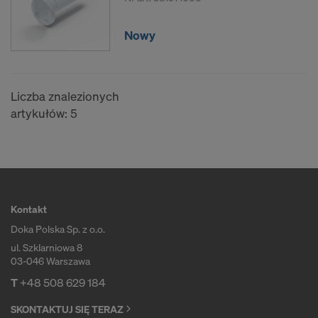
wyegzekwowania praw, umożliwiających
użytkownikom obronę przeciwko takim działaniom
Nowy
ze strony władz USA.
Dane osobowe, które przekazujemy do USA, to w
szczególności adresy IP (adresy protokołu
Liczba znalezionych
internetowego).
artykułów: 5
Za pośrednictwem różnych aplikacji
współpracujemy z następującymi odbiorcami
danych:
Facebook LLC
Kontakt
Google LLC
MaxMind Inc.
Doka Polska Sp. z o.o.
Microsoft Corporation
ul. Szklarniowa 8
Monotype Imaging Holdings Inc.
03-046 Warszawa
Rocket Science Group LLC
T
+48 508 629 184
Sketchfab Inc.
SKONTAKTUJ SIĘ TERAZ
The Trade Desk, Inc.