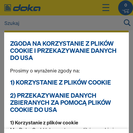
0
Ceny swoich artykułów możesz wyświetlić po
ZGODA NA KORZYSTANIE Z PLIKÓW
zalogowaniu
.
COOKIE I PRZEKAZYWANIE DANYCH
DO USA
System ściągów
Prosimy o wyrażenie zgody na:
1) KORZYSTANIE Z PLIKÓW COOKIE
15,0
2) PRZEKAZYWANIE DANYCH
ZBIERANYCH ZA POMOCĄ PLIKÓW
COOKIE DO USA
Liczba znalezionych
1) Korzystanie z plików cookie
artykułów: 5
My, Doka GmbH, korzystamy z plików cookie i