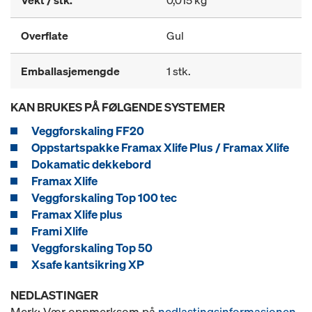
Vekt / stk.
0,015 kg
Overflate
Gul
Emballasjemengde
1 stk.
KAN BRUKES PÅ FØLGENDE SYSTEMER
Veggforskaling FF20
Oppstartspakke Framax Xlife Plus / Framax Xlife
Dokamatic dekkebord
Framax Xlife
Veggforskaling Top 100 tec
Framax Xlife plus
Frami Xlife
Veggforskaling Top 50
Xsafe kantsikring XP
NEDLASTINGER
Merk: Vær oppmerksom på
nedlastingsinformasjonen
.