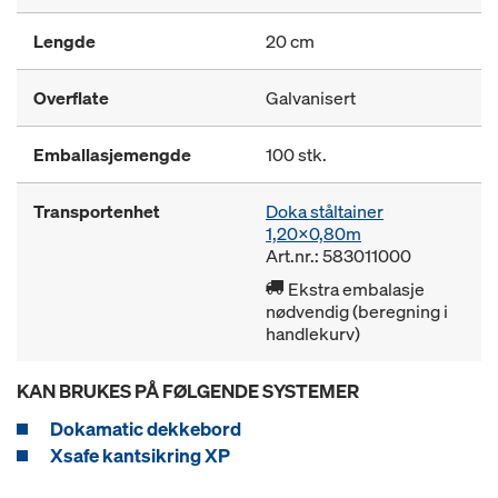
Lengde
20 cm
Overflate
Galvanisert
Emballasjemengde
100 stk.
Transportenhet
Doka ståltainer
1,20x0,80m
Art.nr.: 583011000
Ekstra embalasje
nødvendig (beregning i
handlekurv)
KAN BRUKES PÅ FØLGENDE SYSTEMER
Dokamatic dekkebord
Xsafe kantsikring XP