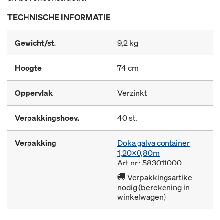
TECHNISCHE INFORMATIE
Gewicht/st.
9,2 kg
Hoogte
74 cm
Oppervlak
Verzinkt
Verpakkingshoev.
40 st.
Verpakking
Doka galva container
1,20x0,80m
Art.nr.: 583011000
Verpakkingsartikel
nodig (berekening in
winkelwagen)