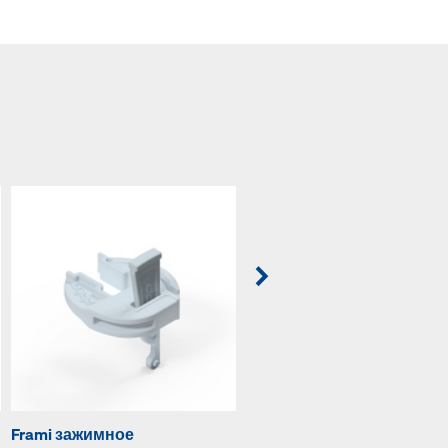
Frami зажимное
Frami пригоняемое