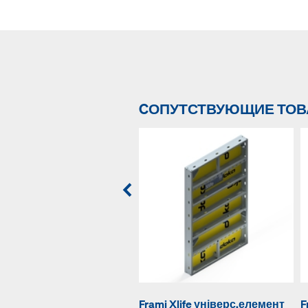
CОПУТСТВУЮЩИЕ ТО
Frami Xlife універс.елемент
F