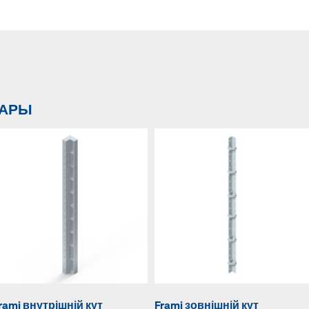
ВАРЫ
rami внутрішній кут
Frami зовнішній кут