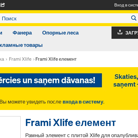
Вход в сист
A
и
Фанера
Опорные леса
ЗАГР
кламные товары
ка
Frami Xlife
Frami Xlife елемент
Вы можете увидеть после
входа в систему
.
Frami Xlife елемент
Рамный элемент с плитой Xlife для опалублива