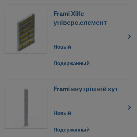
2) Передача данных в США
Frami Xlife
Некоторые из наших партнеров имеют филиалы
універс.елемент
в США. Мы передаем ваши персональные данные
этим партнерам в США вручную или
посредством определенного интерфейса.
Новый
Мы хотим проинформировать вас о том, что на
основании решения от 16 июля 2020 г.
(Европейский суд, № C-311/18, решение
Подержанный
Schrems II) отменено решение о достаточности
мер по защите данных, которое разрешало
передачу персональных данных в США. В связи с
Frami внутрішній кут
этим США, являясь третьей страной, не
обеспечивает достаточный уровень защиты
данных.
Новый
Риск передачи персональных данных в США
состоит для вас в качестве пользователя, в
Подержанный
частности, в том, что к вашим данным имеют