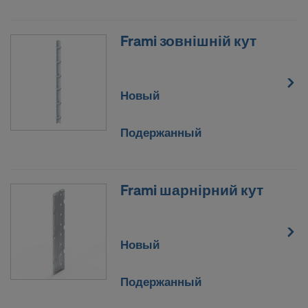
доступ государственные органы США в целях
контроля и надзора, а также в том, что у вас во
Frami зовнішній кут
многом отсутствуют действенные и
осуществимые права в отношении такой
деятельности государственных органов США.
Новый
К персональным данным, которые передаются
нами в США, относятся, в частности, IP-адреса
Подержанный
(«адреса интернет-протокола»).
Мы сотрудничаем со следующими получателями
через различные приложения:
Frami шарнірний кут
Facebook LLC
Google LLC
MaxMind Inc.
Новый
Microsoft Corporation
Monotype Imaging Holdings Inc.
Подержанный
Rocket Science Group LLC
Sketchfab Inc.