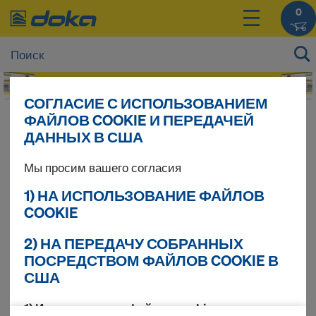
0
СОГЛАСИЕ С ИСПОЛЬЗОВАНИЕМ
ФАЙЛОВ COOKIE И ПЕРЕДАЧЕЙ
ДАННЫХ В США
Зарегистрироватьс
Мы просим вашего согласия
1) НА ИСПОЛЬЗОВАНИЕ ФАЙЛОВ
я заново
COOKIE
После регистрации Вы сможете использовать
2) НА ПЕРЕДАЧУ СОБРАННЫХ
все функции онлайн-магазина Doka.
ПОСРЕДСТВОМ ФАЙЛОВ COOKIE В
США
Использовать код регистрации — если
1) Использование файлов cookie
имеется