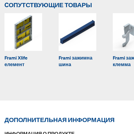
CОПУТСТВУЮЩИЕ ТОВАРЫ
Frami Xlife
Frami зажимна
Frami за
елемент
шина
клемма
ДОПОЛНИТЕЛЬНАЯ ИНФОРМАЦИЯ
ИНФОРМАЦИЯ О ПРОДУКТЕ