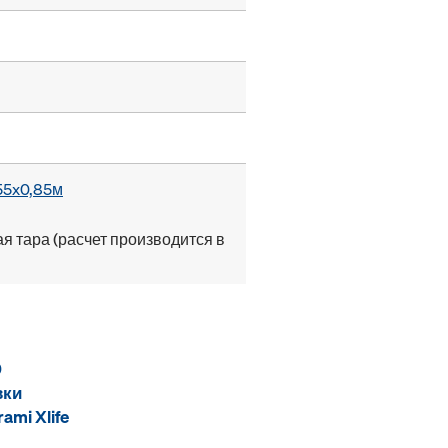
55x0,85м
я тара (расчет производится в
0
вки
ami Xlife