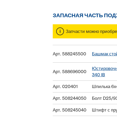
ЗАПАСНАЯ ЧАСТЬ ПО
Запчасти можно приобрес
Арт. 588245500
Башмак сто
Юстировочн
Арт. 588696000
340 IB
Арт. 020401
Шпилька 6x4
Арт. 508244050
Болт D25/9
Арт. 508245040
Штифт с пр