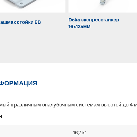
Doka экспресс-анкер
ашмак стойки EB
16x125мм
НФОРМАЦИЯ
мый к различным опалубочным системам высотой до 4 м
Я
16,7 кг