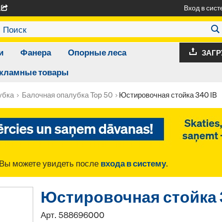
Вход в сист
A
и
Фанера
Опорные леса
ЗАГР
кламные товары
убка
Балочная опалубка Top 50
Юстировочная стойка 340 IB
Вы можете увидеть после
входа в систему
.
Юстировочная стойка 
Арт.
588696000