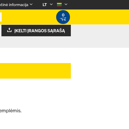
tinė informacija
LT
0
ĮKELTI ĮRANGOS SĄRAŠĄ
templėmis.