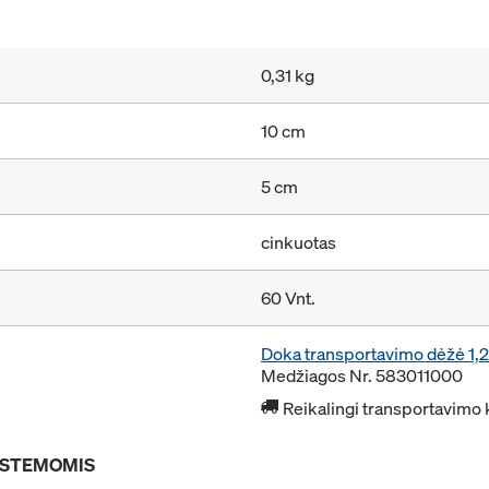
0,31 kg
10 cm
5 cm
cinkuotas
60 Vnt.
Doka transportavimo dėžė 1
Medžiagos Nr. 583011000
Reikalingi transportavimo 
SISTEMOMIS