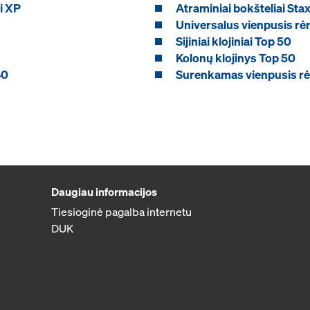
i XP
Atraminiai bokšteliai Sta
Universalus vienpusis r
Sijiniai klojiniai Top 50
Kolonų klojinys Top 50
40
Surenkamas vienpusis r
Daugiau informacijos
Tiesioginė pagalba internetu
DUK