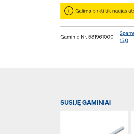
Galima pirkti tik naujas at
Sparn
Gaminio Nr. 581961000
15,0
SUSIJĘ GAMINIAI