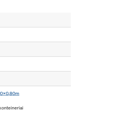
,20x0,80m
konteineriai