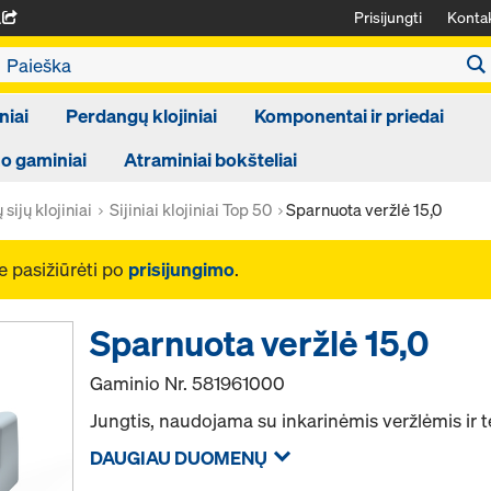
Prisijungti
Kontak
A
niai
Perdangų klojiniai
Komponentai ir priedai
 gaminiai
Atraminiai bokšteliai
sijų klojiniai
Sijiniai klojiniai Top 50
Sparnuota veržlė 15,0
e pasižiūrėti po
prisijungimo
.
Sparnuota veržlė 15,0
Gaminio Nr.
581961000
Jungtis, naudojama su inkarinėmis veržlėmis ir 
DAUGIAU DUOMENŲ