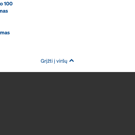
xo 100
ėmas
ėmas
Grįžti į viršų