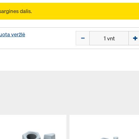
sargines dalis.
uota veržlė
Kiekis