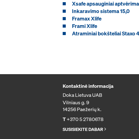
Xsafe apsauginiai aptvėrima
Inkaravimo sistema 15,0
Framax Xlife
Frami Xlife
Atraminiai bokšteliai Staxo 
Kontaktinė informacija
Doka Lietuva UAB
Vilniaus g. 9
14256 Paežerių k.
T
+370 5 2780678
SUSISIEKITE DABAR