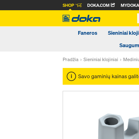
SHOP
DOKA.COM
MYDOK
Faneros
Sieniniai kloji
Saugumo
Pradžia
Sieniniai klojiniai
Medinių 
Savo gaminių kainas galit