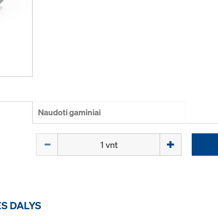
Naudoti gaminiai
Kiekis
ĖS DALYS