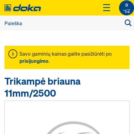
0
Savo gaminių kainas galite pasižiūrėti po
prisijungimo
.
Trikampė briauna
11mm/2500