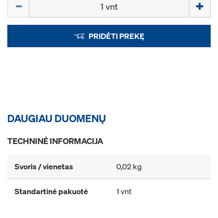
Kiekis
PRIDĖTI PREKĘ
DAUGIAU DUOMENŲ
TECHNINĖ INFORMACIJA
Svoris / vienetas
0,02 kg
Standartinė pakuotė
1 vnt