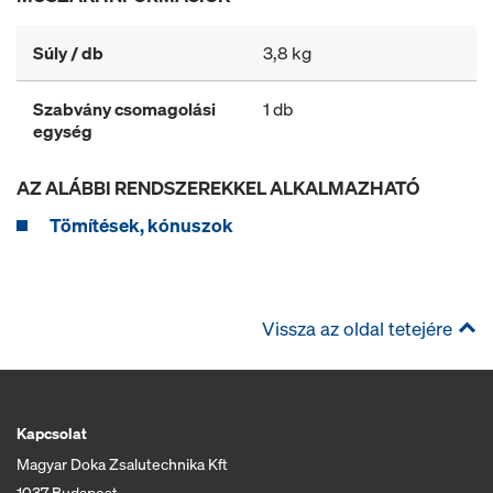
Súly / db
3,8 kg
Szabvány csomagolási
1 db
egység
AZ ALÁBBI RENDSZEREKKEL ALKALMAZHATÓ
Tömítések, kónuszok
Vissza az oldal tetejére
Kapcsolat
Magyar Doka Zsalutechnika Kft
1037 Budapest