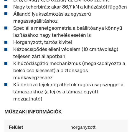
Nagy teherbírás: akár 36,7 kN a kihúzástól függően
Állandó lyukszámozás az egyszerű
magasságállításhoz
Speciális menetgeometria a beállítóanya könnyű
lazításához nagy terhelés esetén is
Horganyzott, tartós kivitel
Kézbecsípődés elleni védelem (10 cm távolság)
teljesen zárt állapotban
Kihúzódásgátló mechanizmus (megakadályozza a
belső cső kiesését) a biztonságos
munkavégzéshez
Különböző fejek rögzíthetők rugós csapszeggel a
támaszokhoz (a fej és a támasz együtt
mozgatható)
MŰSZAKI INFORMÁCIÓK
Felület
horganyzott