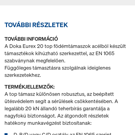
TOVÁBBI RÉSZLETEK
TOVÁBBI INFORMÁCIÓ
A Doka Eurex 20 top födémtámaszok acélból készült
támasztékok kihúzható szerkezettel, az EN 1065
szabványnak megfelelően.
Függőleges támasztásra szolgálnak ideiglenes
szerkezetekhez.
TERMÉKJELLEMZŐK:
A top támasz különösen robusztus, az beépített
ütésvédelem segít a sérülések csökkentésében. A
legalább 20 kN állandó teherbírás garantálja a
nagyfokú biztonságot. Az átgondolt részletek
hatékony munkavégzést biztosítanak:
D, B/D vagy C/D osztály az EN 1065 szerint