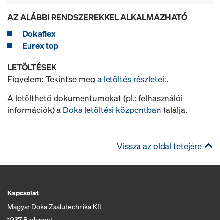
AZ ALÁBBI RENDSZEREKKEL ALKALMAZHATÓ
Dokaflex
Eurex top
LETÖLTÉSEK
Figyelem: Tekintse meg
a letöltés részleteit
.
A letölthető dokumentumokat (pl.: felhasználói
információk) a
Doka letöltési központban
találja.
Vissza az oldal tetejére
Kapcsolat
Magyar Doka Zsalutechnika Kft
1037 Budapest