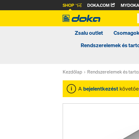
SHOP
DOKA.COM
MYDOK
Zsalu outlet
Csomago
Rendszerelemek és tar
Kezdőlap
Rendszerelemek és tart
A
bejelentkezést
követően