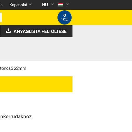
és
Kapcsolat
HU
0
ANYAGLISTA FELTÖLTÉSE
etoncső 22mm
 ankerrudakhoz.