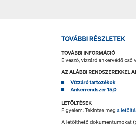
TOVÁBBI RÉSZLETEK
TOVÁBBI INFORMÁCIÓ
Elvesző, vízzáró ankervédő cső
AZ ALÁBBI RENDSZEREKKEL 
Vízzáró tartozékok
Ankerrendszer 15,0
LETÖLTÉSEK
Figyelem: Tekintse meg
a letölté
A letölthető dokumentumokat (pl