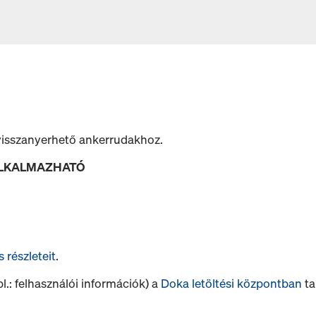
 visszanyerhető ankerrudakhoz.
ALKALMAZHATÓ
s részleteit
.
.: felhasználói információk) a
Doka letöltési központban
tal