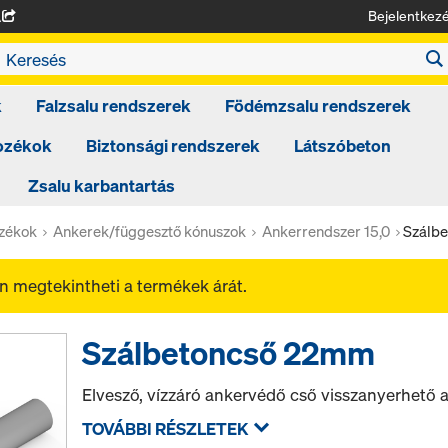
Bejelentkez
A
k
Falzsalu rendszerek
Födémzsalu rendszerek
tozékok
Biztonsági rendszerek
Látszóbeton
Zsalu karbantartás
ozékok
Ankerek/függesztő kónuszok
Ankerrendszer 15,0
Szálb
 megtekintheti a termékek árát.
Szálbetoncső 22mm
Elvesző, vízzáró ankervédő cső visszanyerhető
TOVÁBBI RÉSZLETEK