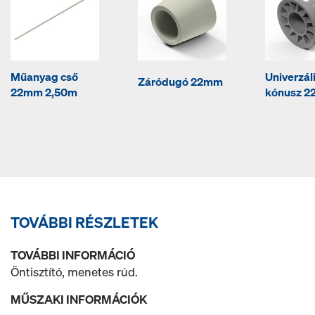
Műanyag cső
Univerzál
Záródugó 22mm
22mm 2,50m
kónusz 2
TOVÁBBI RÉSZLETEK
TOVÁBBI INFORMÁCIÓ
Öntisztító, menetes rúd.
MŰSZAKI INFORMÁCIÓK