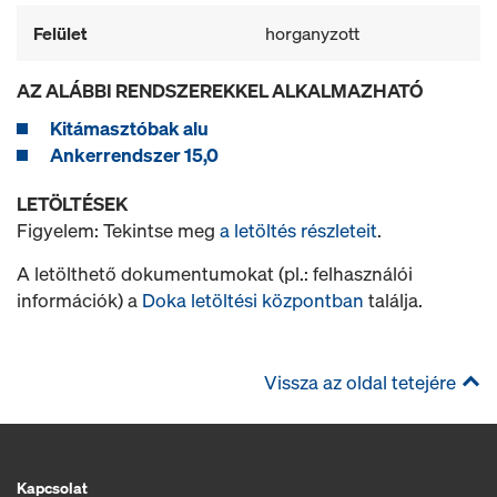
Felület
horganyzott
AZ ALÁBBI RENDSZEREKKEL ALKALMAZHATÓ
Kitámasztóbak alu
Ankerrendszer 15,0
LETÖLTÉSEK
Figyelem: Tekintse meg
a letöltés részleteit
.
A letölthető dokumentumokat (pl.: felhasználói
információk) a
Doka letöltési központban
találja.
Vissza az oldal tetejére
Kapcsolat