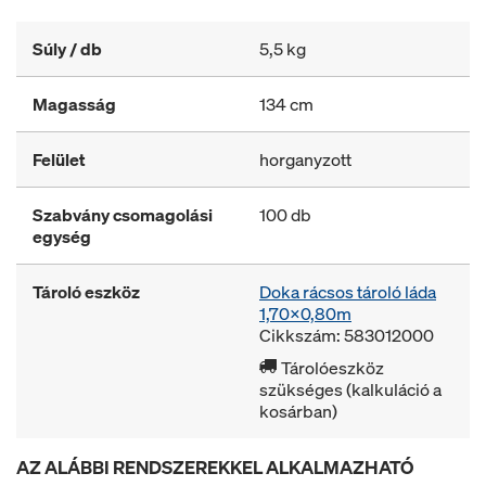
Súly / db
5,5 kg
Magasság
134 cm
Felület
horganyzott
Szabvány csomagolási
100 db
egység
Tároló eszköz
Doka rácsos tároló láda
1,70x0,80m
Cikkszám: 583012000
Tárolóeszköz
szükséges (kalkuláció a
kosárban)
AZ ALÁBBI RENDSZEREKKEL ALKALMAZHATÓ