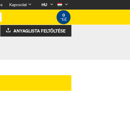
és
Kapcsolat
HU
0
ANYAGLISTA FELTÖLTÉSE
s