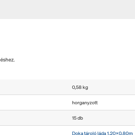
téshez.
0,58 kg
horganyzott
15 db
Doka tároló láda 1,20x0,80m