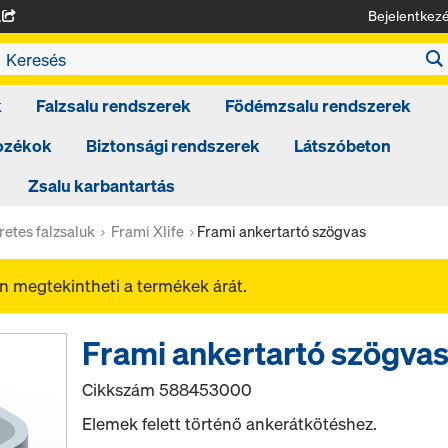
Bejelentkez
A
k
Falzsalu rendszerek
Födémzsalu rendszerek
tozékok
Biztonsági rendszerek
Látszóbeton
Zsalu karbantartás
retes falzsaluk
Frami Xlife
Frami ankertartó szögvas
 megtekintheti a termékek árát.
Frami ankertartó szögva
Cikkszám
588453000
Elemek felett történő ankerátkötéshez.