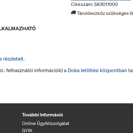
Cikkszám: 583011000
Tárolóeszköz szükséges (k
ALKALMAZHATÓ
s részleteit
.
.: felhasználói információk) a
Doka letöltési központban
tal
További Információ
Online Ügyfélszolgálat
GYIK