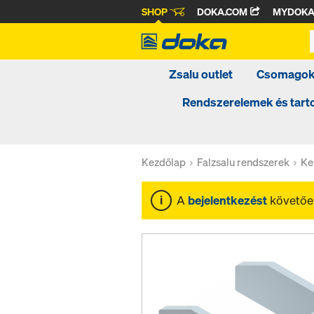
SHOP
DOKA.COM
MYDOK
Zsalu outlet
Csomago
Rendszerelemek és tar
Kezdőlap
Falzsalu rendszerek
Ke
A
bejelentkezést
követően