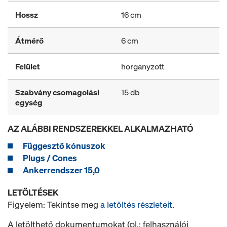
Hossz
16 cm
Átmérő
6 cm
Felület
horganyzott
Szabvány csomagolási
15 db
egység
AZ ALÁBBI RENDSZEREKKEL ALKALMAZHATÓ
Függesztő kónuszok
Plugs / Cones
Ankerrendszer 15,0
LETÖLTÉSEK
Figyelem: Tekintse meg
a letöltés részleteit
.
A letölthető dokumentumokat (pl.: felhasználói