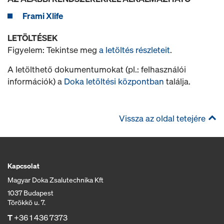
Frami Xlife
LETÖLTÉSEK
Figyelem: Tekintse meg
a letöltés részleteit
.
A letölthető dokumentumokat (pl.: felhasználói
információk) a
Doka letöltési központban
találja.
Vissza az oldal tetejére
Kapcsolat
Magyar Doka Zsalutechnika Kft
1037 Budapest
Törökkö u. 7.
T
+36 1 436 7373