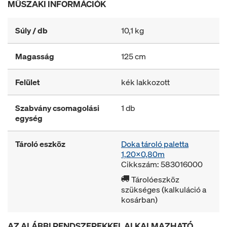
MŰSZAKI INFORMÁCIÓK
Súly / db
10,1 kg
Magasság
125 cm
Felület
kék lakkozott
Szabvány csomagolási
1 db
egység
Tároló eszköz
Doka tároló paletta
1,20x0,80m
Cikkszám: 583016000
Tárolóeszköz
szükséges (kalkuláció a
kosárban)
AZ ALÁBBI RENDSZEREKKEL ALKALMAZHATÓ