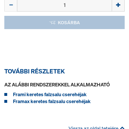
Mennyiség
KOSÁRBA
TOVÁBBI RÉSZLETEK
AZ ALÁBBI RENDSZEREKKEL ALKALMAZHATÓ
Frami keretes falzsalu cserehéjak
Framax keretes falzsalu cserehéjak
Vissza az oldal tetejére