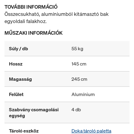
TOVÁBBI INFORMÁCIÓ
Összecsukható, alumíniumból kitámasztó bak
egyoldali falakhoz.
MŰSZAKI INFORMÁCIÓK
Súly / db
55 kg
Hossz
145 cm
Magasság
245 cm
Felület
Alumínium
Szabvány csomagolási
4 db
egység
Tároló eszköz
Doka tároló paletta