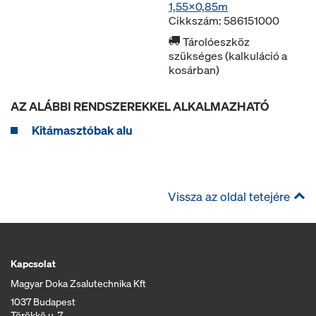
1,55x0,85m
Cikkszám: 586151000
Tárolóeszköz
szükséges (kalkuláció a
kosárban)
AZ ALÁBBI RENDSZEREKKEL ALKALMAZHATÓ
Kitámasztóbak alu
Vissza az oldal tetejére
Kapcsolat
Magyar Doka Zsalutechnika Kft
1037 Budapest
Törökkö u. 7.