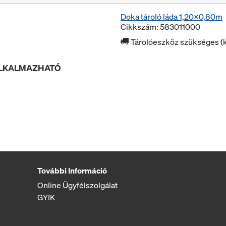
Doka tároló láda 1,20x0,80m
Cikkszám: 583011000
Tárolóeszköz szükséges (k
ALKALMAZHATÓ
További Információ
Online Ügyfélszolgálat
GYIK