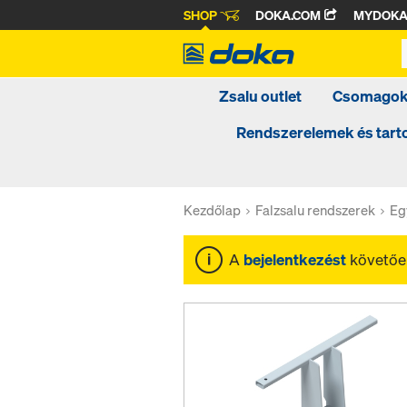
SHOP
DOKA.COM
MYDOK
Zsalu outlet
Csomago
Rendszerelemek és tar
Kezdőlap
Falzsalu rendszerek
Eg
A
bejelentkezést
követően