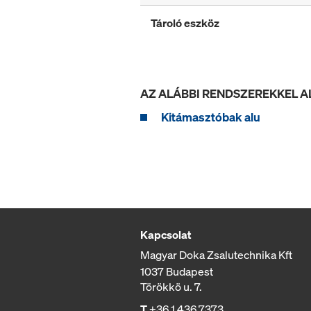
Tároló eszköz
AZ ALÁBBI RENDSZEREKKEL 
Kitámasztóbak alu
Kapcsolat
Magyar Doka Zsalutechnika Kft
1037 Budapest
Törökkö u. 7.
T
+36 1 436 7373