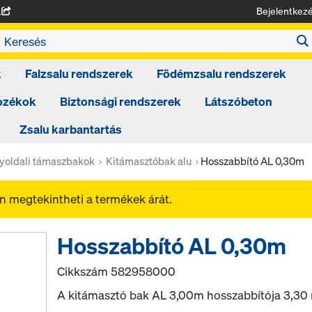
Bejelentkez
A
k
Falzsalu rendszerek
Födémzsalu rendszerek
tozékok
Biztonsági rendszerek
Látszóbeton
Zsalu karbantartás
yoldali támaszbakok
Kitámasztóbak alu
Hosszabbító AL 0,30m
 megtekintheti a termékek árát.
Hosszabbító AL 0,30m
Cikkszám
582958000
A kitámasztó bak AL 3,00m hosszabbítója 3,30