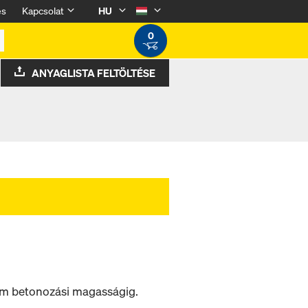
és
Kapcsolat
HU
0
ANYAGLISTA FELTÖLTÉSE
 m betonozási magasságig.