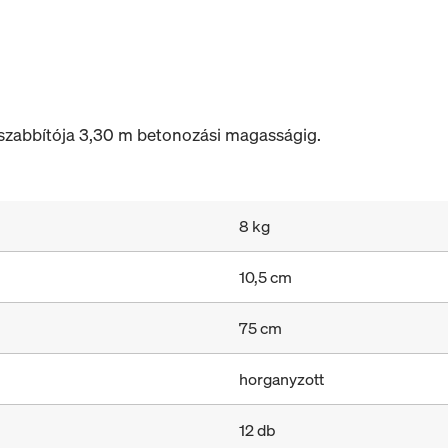
szabbítója 3,30 m betonozási magasságig.
8 kg
10,5 cm
75 cm
horganyzott
12 db