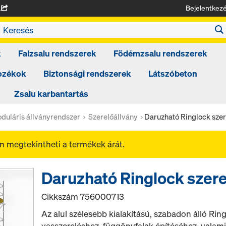
Bejelentkez
A
k
Falzsalu rendszerek
Födémzsalu rendszerek
tozékok
Biztonsági rendszerek
Látszóbeton
Zsalu karbantartás
duláris állványrendszer
Szerelőállvány
Daruzható Ringlock sze
 megtekintheti a termékek árát.
Daruzható Ringlock szer
Cikkszám
756000713
Az alul szélesebb kialakítású, szabadon álló Rin
vasszereléshez, függönyfalak építéséhez, valam