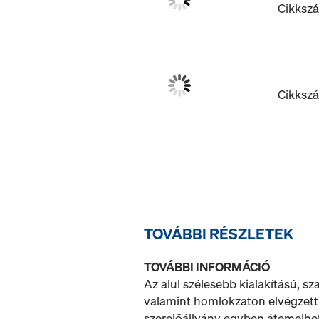
Cikksz
Cikksz
TOVÁBBI RÉSZLETEK
TOVÁBBI INFORMÁCIÓ
Az alul szélesebb kialakítású, s
valamint homlokzaton elvégzett 
szerelőállvány egyben átemelhe