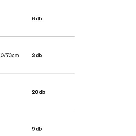
6 db
200/73cm
3 db
20 db
9 db