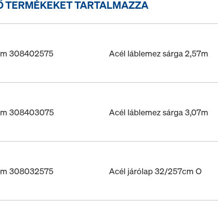
Ő TERMÉKEKET TARTALMAZZA
ám 308402575
Acél láblemez sárga 2,57m
ám 308403075
Acél láblemez sárga 3,07m
ám 308032575
Acél járólap 32/257cm O