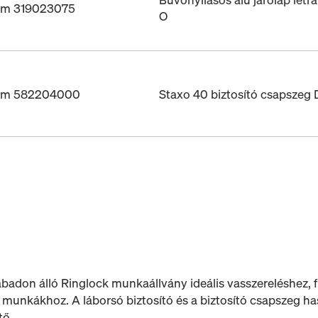
ám 319023075
O
ám 582204000
Staxo 40 biztosító csapsze
zabadon álló Ringlock munkaállvány ideális vasszereléshez,
munkákhoz. A láborsó biztosító és a biztosító csapszeg has
tő.