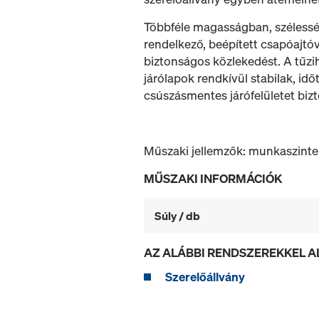
Többféle magasságban, szélességb
rendelkező, beépített csapóajtóval
biztonságos közlekedést. A tűzi
járólapok rendkívül stabilak, idő
csúszásmentes járófelületet bizt
Műszaki jellemzők: munkaszintek:
MŰSZAKI INFORMÁCIÓK
Súly / db
AZ ALÁBBI RENDSZEREKKEL 
Szerelőállvány