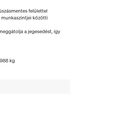
úszásmentes felülettel
ny munkaszintjei közötti
, meggátolja a jegesedést, így
 988 kg