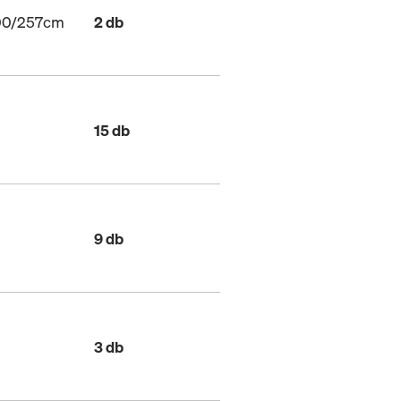
200/257cm
2 db
15 db
9 db
3 db