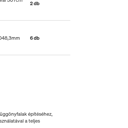
2 db
g D48,3mm
6 db
 függönyfalak építéséhez,
ználatával a teljes