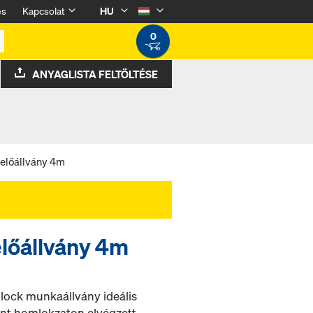
és
Kapcsolat
HU
0
ANYAGLISTA FELTÖLTÉSE
relőállvány 4m
előállvány 4m
glock munkaállvány ideális
int homlokzaton elvégzett