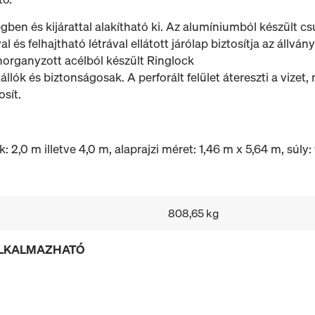
en és kijárattal alakítható ki. Az alumíniumból készült cs
 és felhajtható létrával ellátott járólap biztosítja az állvá
horganyzott acélból készült Ringlock
tállók és biztonságosak. A perforált felület átereszti a vizet
osít.
 2,0 m illetve 4,0 m, alaprajzi méret: 1,46 m x 5,64 m, súly:
808,65 kg
ALKALMAZHATÓ