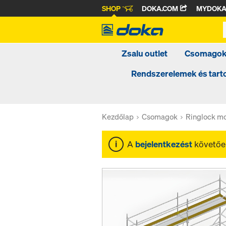
SHOP
DOKA.COM
MYDOK
Zsalu outlet
Csomago
Rendszerelemek és tar
Kezdőlap
Csomagok
Ringlock mo
A
bejelentkezést
követően