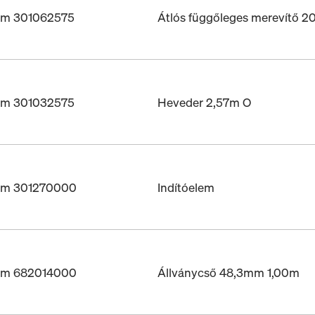
ám 301062575
Átlós függőleges merevítő 
ám 301032575
Heveder 2,57m O
ám 301270000
Indítóelem
ám 682014000
Állványcső 48,3mm 1,00m