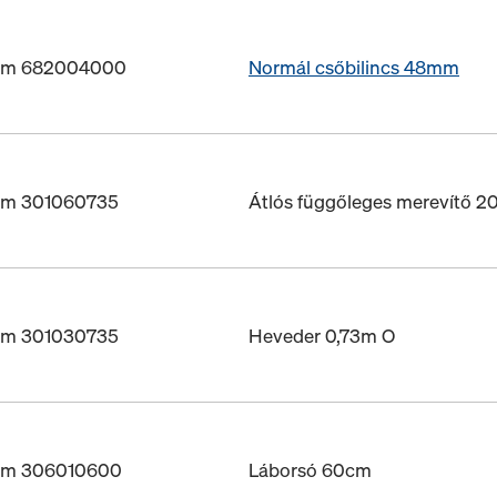
ám 682004000
Normál csőbilincs 48mm
ám 301060735
Átlós függőleges merevítő 
ám 301030735
Heveder 0,73m O
ám 306010600
Láborsó 60cm