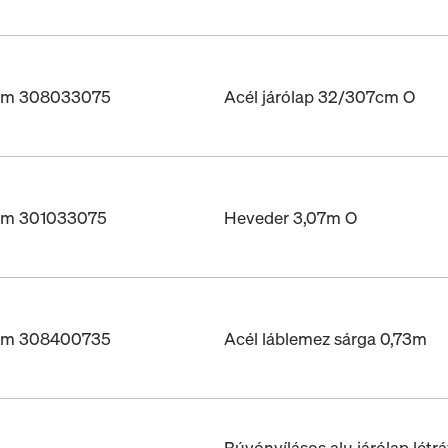
ám 308033075
Acél járólap 32/307cm O
ám 301033075
Heveder 3,07m O
ám 308400735
Acél láblemez sárga 0,73m
Búvónyílásos alu járólap lét