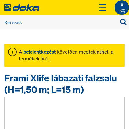
0
A
bejelentkezést
követően megtekintheti a
termékek árát.
Frami Xlife lábazati falzsalu
(H=1,50 m; L=15 m)