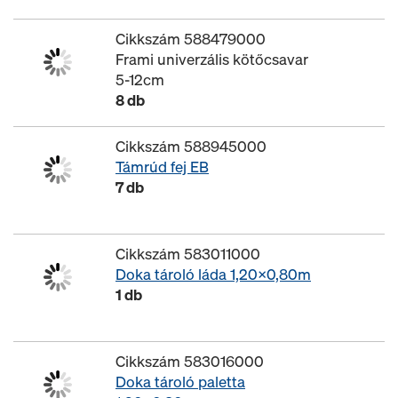
Cikkszám 588479000
Frami univerzális kötőcsavar
5-12cm
8 db
Cikkszám 588945000
Támrúd fej EB
7 db
Cikkszám 583011000
Doka tároló láda 1,20x0,80m
1 db
Cikkszám 583016000
Doka tároló paletta