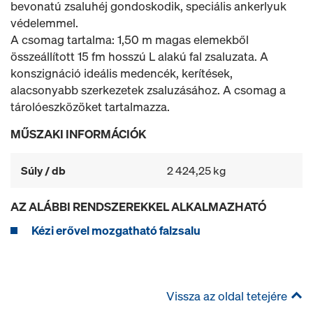
bevonatú zsaluhéj gondoskodik, speciális ankerlyuk
védelemmel.
A csomag tartalma: 1,50 m magas elemekből
összeállított 15 fm hosszú L alakú fal zsaluzata. A
konszignáció ideális medencék, kerítések,
alacsonyabb szerkezetek zsaluzásához. A csomag a
tárolóeszközöket tartalmazza.
MŰSZAKI INFORMÁCIÓK
Súly / db
2 424,25 kg
AZ ALÁBBI RENDSZEREKKEL ALKALMAZHATÓ
Kézi erővel mozgatható falzsalu
Vissza az oldal tetejére