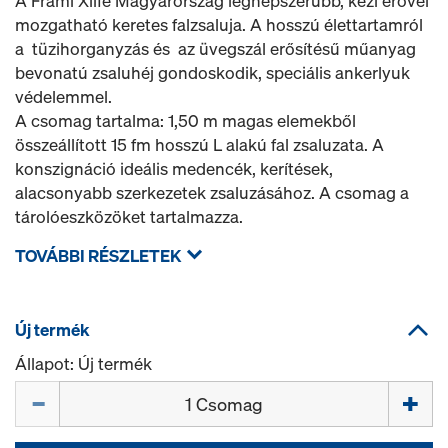
A Frami Xlife Magyarország legnépszerűbb, kézi erővel
mozgatható keretes falzsaluja. A hosszú élettartamról
a tüzihorganyzás és az üvegszál erősítésű műanyag
bevonatú zsaluhéj gondoskodik, speciális ankerlyuk
védelemmel.
A csomag tartalma: 1,50 m magas elemekből
összeállított 15 fm hosszú L alakú fal zsaluzata. A
konszignáció ideális medencék, kerítések,
alacsonyabb szerkezetek zsaluzásához. A csomag a
tárolóeszközöket tartalmazza.
TOVÁBBI RÉSZLETEK
Új termék
Állapot: Új termék
Mennyiség