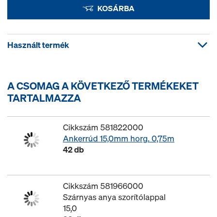
KOSÁRBA
Használt termék
A CSOMAG A KÖVETKEZŐ TERMÉKEKET
TARTALMAZZA
Cikkszám 581822000
Ankerrúd 15,0mm horg. 0,75m
42 db
Cikkszám 581966000
Szárnyas anya szorítólappal
15,0