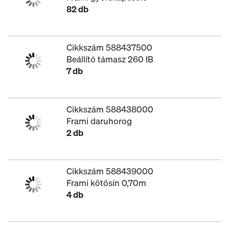
82 db
Cikkszám 588437500
Beállító támasz 260 IB
7 db
Cikkszám 588438000
Frami daruhorog
2 db
Cikkszám 588439000
Frami kötősín 0,70m
4 db