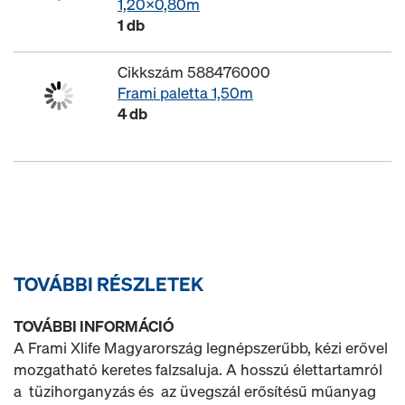
1,20x0,80m
1 db
Cikkszám 588476000
Frami paletta 1,50m
4 db
TOVÁBBI RÉSZLETEK
TOVÁBBI INFORMÁCIÓ
A Frami Xlife Magyarország legnépszerűbb, kézi erővel
mozgatható keretes falzsaluja. A hosszú élettartamról
a tüzihorganyzás és az üvegszál erősítésű műanyag