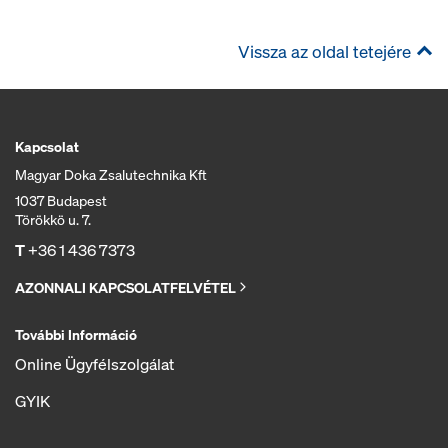
Vissza az oldal tetejére
Kapcsolat
Magyar Doka Zsalutechnika Kft
1037 Budapest
Törökkö u. 7.
T
+36 1 436 7373
AZONNALI KAPCSOLATFELVÉTEL
További Információ
Online Ügyfélszolgálat
GYIK