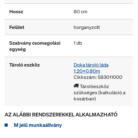
Hossz
80 cm
Felület
horganyzott
Szabvány csomagolási
1 db
egység
Tároló eszköz
Doka tároló láda
1,20x0,80m
Cikkszám: 583011000
Tárolóeszköz
szükséges (kalkuláció a
kosárban)
AZ ALÁBBI RENDSZEREKKEL ALKALMAZHATÓ
M jelű munkaállvány