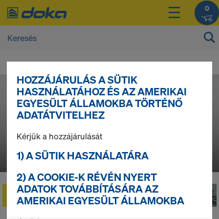
0
D
HOZZÁJÁRULÁS A SÜTIK
o
HASZNÁLATÁHOZ ÉS AZ AMERIKAI
EGYESÜLT ÁLLAMOKBA TÖRTÉNŐ
ADATÁTVITELHEZ
k
Kérjük a hozzájárulását
a
1) A SÜTIK HASZNÁLATÁRA
2) A COOKIE-K RÉVÉN NYERT
w
ADATOK TOVÁBBÍTÁSÁRA AZ
AMERIKAI EGYESÜLT ÁLLAMOKBA