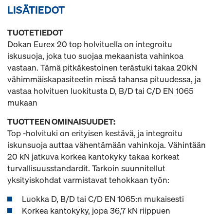
LISÄTIEDOT
TUOTETIEDOT
Dokan Eurex 20 top holvituella on integroitu
iskusuoja, joka tuo suojaa mekaanista vahinkoa
vastaan. Tämä pitkäkestoinen terästuki takaa 20kN
vähimmäiskapasiteetin missä tahansa pituudessa, ja
vastaa holvituen luokitusta D, B/D tai C/D EN 1065
mukaan
TUOTTEEN OMINAISUUDET:
Top -holvituki on erityisen kestävä, ja integroitu
iskunsuoja auttaa vähentämään vahinkoja. Vähintään
20 kN jatkuva korkea kantokyky takaa korkeat
turvallisuusstandardit. Tarkoin suunnitellut
yksityiskohdat varmistavat tehokkaan työn:
Luokka D, B/D tai C/D EN 1065:n mukaisesti
Korkea kantokyky, jopa 36,7 kN riippuen