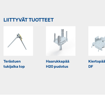
LIITTYVÄT TUOTTEET
Terästuen
Haarukkapää
Kiertopä
tukijalka top
H20 pudotus
DF