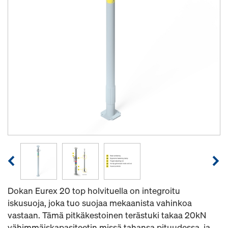
Dokan Eurex 20 top holvituella on integroitu
iskusuoja, joka tuo suojaa mekaanista vahinkoa
vastaan. Tämä pitkäkestoinen terästuki takaa 20kN
vähimmäiskapasiteetin missä tahansa pituudessa, ja