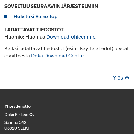
SOVELTUU SEURAAVIIN JÄRJESTELMIIN
Holvituki Eurex top
LADATTAVAT TIEDOSTOT
Huomio: Huomaa
Download-ohjeemme
.
Kaikki ladattavat tiedostot (esim. käyttäjätiedot) löydät
osoitteesta
Doka Download Centre
.
Ylös
Yhteydenotto
Doka Finland Oy
Selintie 542
03320 SELKI