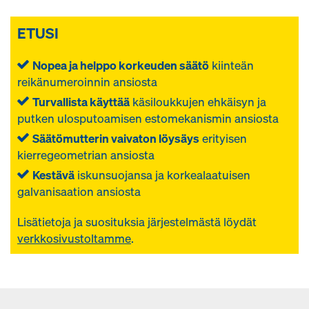
ETUSI
Nopea ja helppo korkeuden säätö
kiinteän
reikänumeroinnin ansiosta
Turvallista käyttää
käsiloukkujen ehkäisyn ja
putken ulosputoamisen estomekanismin ansiosta
Säätömutterin vaivaton löysäys
erityisen
kierregeometrian ansiosta
Kestävä
iskunsuojansa ja korkealaatuisen
galvanisaation ansiosta
Lisätietoja ja suosituksia järjestelmästä
löydät
verkkosivustoltamme
.