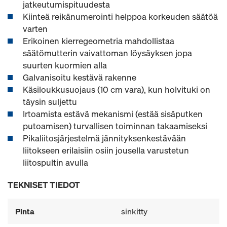
jatkeutumispituudesta
Kiinteä reikänumerointi helppoa korkeuden säätöä
varten
Erikoinen kierregeometria mahdollistaa
säätömutterin vaivattoman löysäyksen jopa
suurten kuormien alla
Galvanisoitu kestävä rakenne
Käsiloukkusuojaus (10 cm vara), kun holvituki on
täysin suljettu
Irtoamista estävä mekanismi (estää sisäputken
putoamisen) turvallisen toiminnan takaamiseksi
Pikaliitosjärjestelmä jännityksenkestävään
liitokseen erilaisiin osiin jousella varustetun
liitospultin avulla
TEKNISET TIEDOT
Pinta
sinkitty