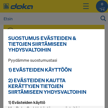
0
Voit tarkastella tuotteidesi hintoja
kirjautumisen
jälkeen.
SUOSTUMUS EVÄSTEIDEN &
TIETOJEN SIIRTÄMISEEN
YHDYSVALTOIHIN
Ankkurijärjestelmä
Pyydämme suostumustasi
15,0
1) EVÄSTEIDEN KÄYTTÖÖN
2) EVÄSTEIDEN KAUTTA
KERÄTTYJEN TIETOJEN
SIIRTÄMISEEN YHDYSVALTOIHIN
12 tuotetta löytyi
1) Evästeiden käyttö
Eniten etsitty