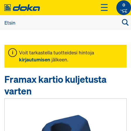
0
Voit tarkastella tuotteidesi hintoja
kirjautumisen
jälkeen.
Framax kartio kuljetusta
varten