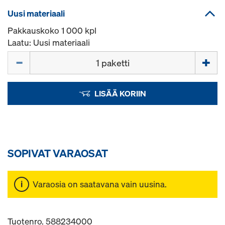
Uusi materiaali
Pakkauskoko 1 000 kpl
Laatu: Uusi materiaali
Määrä
LISÄÄ KORIIN
SOPIVAT VARAOSAT
Varaosia on saatavana vain uusina.
Tuotenro. 588234000