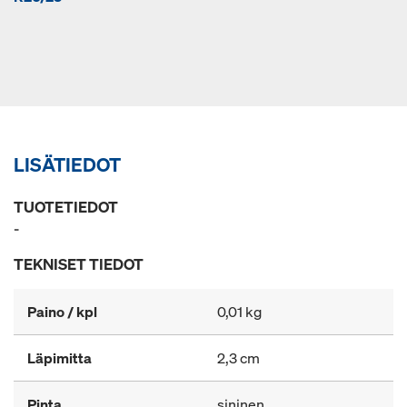
LISÄTIEDOT
TUOTETIEDOT
-
TEKNISET TIEDOT
Paino / kpl
0,01 kg
Läpimitta
2,3 cm
Pinta
sininen