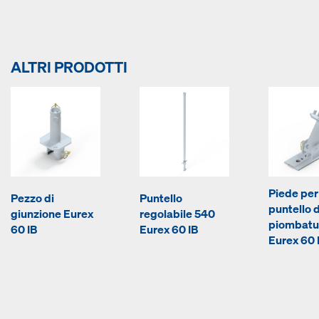
ALTRI PRODOTTI
Piede per
Pezzo di
Puntello
puntello d
giunzione Eurex
regolabile 540
piombatu
60 IB
Eurex 60 IB
Eurex 60