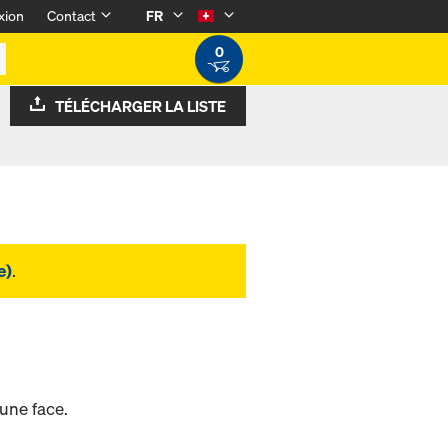
xion
Contact
FR
0
TÉLÉCHARGER LA LISTE
e)
.
 une face.