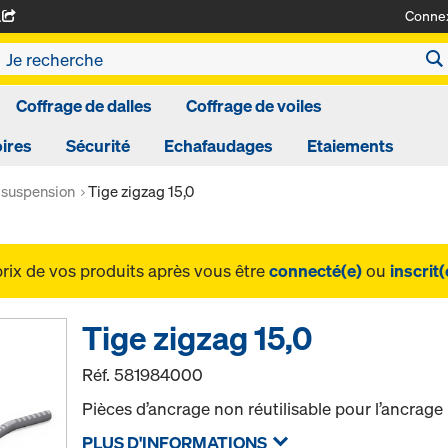
Conne
A
Coffrage de dalles
Coffrage de voiles
ires
Sécurité
Echafaudages
Etaiements
 suspension
Tige zigzag 15,0
prix de vos produits après vous être
connecté(e)
ou
inscrit(
Tige zigzag 15,0
Réf.
581984000
Pièces d’ancrage non réutilisable pour l’ancrage
PLUS D'INFORMATIONS