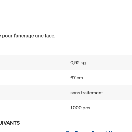
e pour l’ancrage une face.
0,92 kg
67 cm
sans traitement
1 000 pcs.
UIVANTS