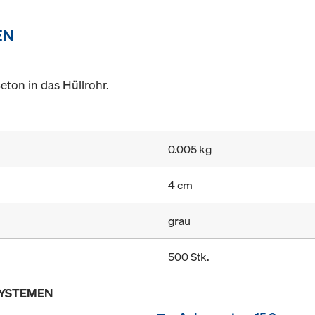
EN
eton in das Hüllrohr.
0.005 kg
4 cm
grau
500 Stk.
SYSTEMEN