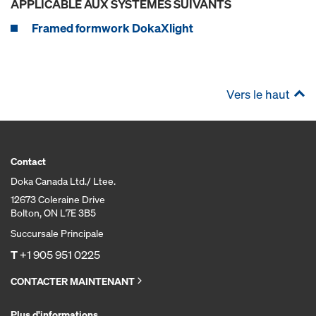
APPLICABLE AUX SYSTÈMES SUIVANTS
Framed formwork DokaXlight
Vers le haut
Contact
Doka Canada Ltd./ Ltee.
12673 Coleraine Drive
Bolton, ON L7E 3B5
Succursale Principale
T
+1 905 951 0225
CONTACTER MAINTENANT
Plus d'informations