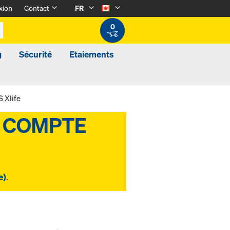
xion
Contact
FR
0
g
Sécurité
Etaiements
 Xlife
e)
.