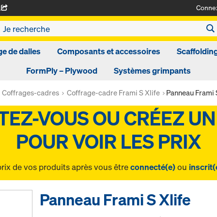
Conne
A
ge de dalles
Composants et accessoires
Scaffoldin
FormPly – Plywood
Systèmes grimpants
Coffrages-cadres
Coffrage-cadre Frami S Xlife
Panneau Frami S
prix de vos produits après vous être
connecté(e)
ou
inscrit(
Panneau Frami S Xlife