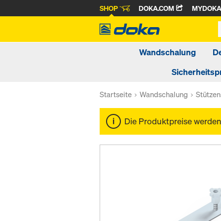
SHOP
DOKA.COM
MYDOK
Wandschalung
D
Sicherheitsp
Startseite
Wandschalung
Stütze
Die Produktpreise werde