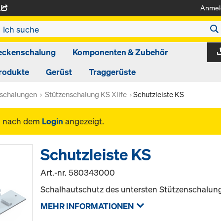
Anmel
A
eckenschalung
Komponenten & Zubehör
rodukte
Gerüst
Traggerüste
nschalungen
Stützenschalung KS Xlife
Schutzleiste KS
n nach dem
Login
angezeigt.
Schutzleiste KS
Art.-nr.
580343000
Schalhautschutz des untersten Stützenschalun
MEHR INFORMATIONEN