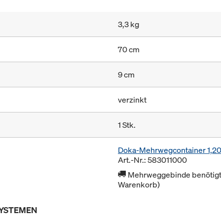
3,3 kg
70 cm
9 cm
verzinkt
1 Stk.
Doka-Mehrwegcontainer 1,2
Art.-Nr.: 583011000
Mehrweggebinde benötigt 
Warenkorb)
SYSTEMEN