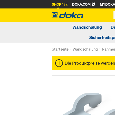
SHOP
DOKA.COM
MYDOK
Wandschalung
D
Sicherheitsp
Startseite
Wandschalung
Rahmen
Die Produktpreise werde