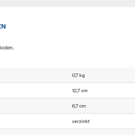
EN
Boden.
0,7 kg
12,7 cm
6,7 cm
verzinkt