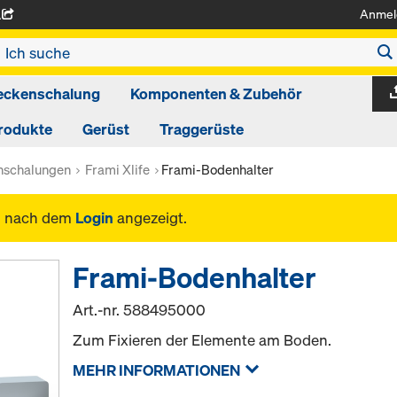
Anmel
A
eckenschalung
Komponenten & Zubehör
rodukte
Gerüst
Traggerüste
schalungen
Frami Xlife
Frami-Bodenhalter
n nach dem
Login
angezeigt.
Frami-Bodenhalter
Art.-nr.
588495000
Zum Fixieren der Elemente am Boden.
MEHR INFORMATIONEN