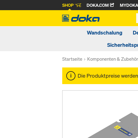
SHOP
DOKA.COM
MYDOK
Wandschalung
D
Sicherheitsp
Startseite
Komponenten & Zubehö
Die Produktpreise werde