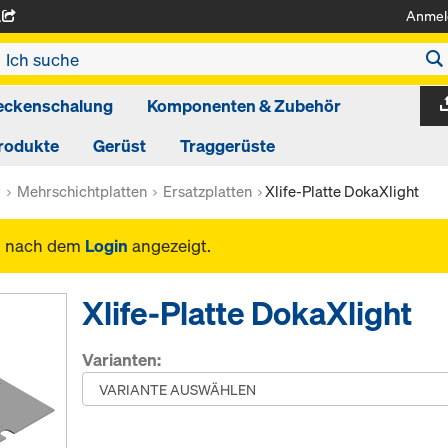
Anmel
A
eckenschalung
Komponenten & Zubehör
rodukte
Gerüst
Traggerüste
r
Mehrschichtplatten
Ersatzplatten
Xlife-Platte DokaXlight
n nach dem
Login
angezeigt.
Xlife-Platte DokaXlight
Varianten: