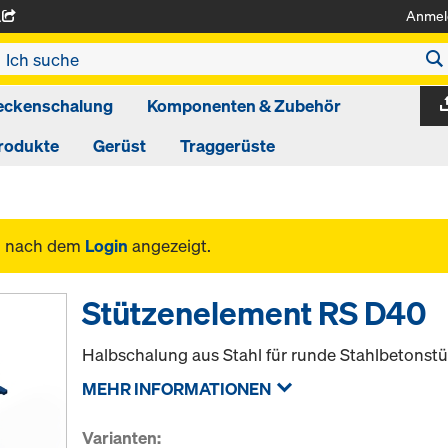
Anmel
A
eckenschalung
Komponenten & Zubehör
rodukte
Gerüst
Traggerüste
n nach dem
Login
angezeigt.
Stützenelement RS D40
Halbschalung aus Stahl für runde Stahlbetonstü
MEHR INFORMATIONEN
Varianten: