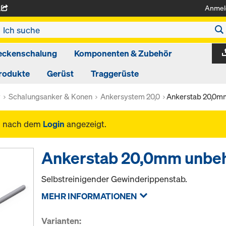
Anmel
A
eckenschalung
Komponenten & Zubehör
rodukte
Gerüst
Traggerüste
r
Schalungsanker & Konen
Ankersystem 20,0
Ankerstab 20,0m
n nach dem
Login
angezeigt.
Ankerstab 20,0mm unbe
Selbstreinigender Gewinderippenstab.
MEHR INFORMATIONEN
Varianten: