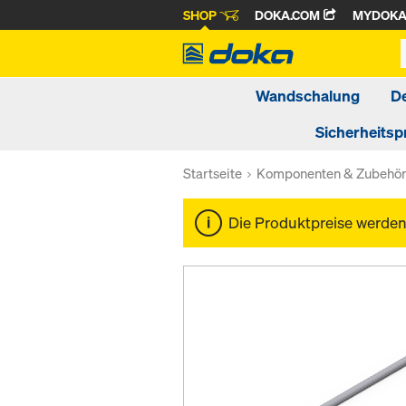
SHOP
DOKA.COM
MYDOK
Wandschalung
D
Sicherheitsp
Startseite
Komponenten & Zubehö
Die Produktpreise werde