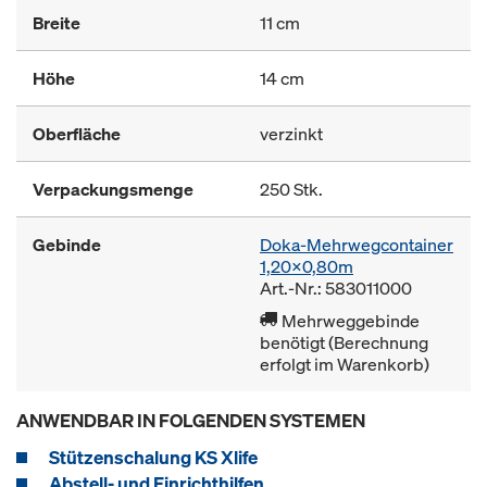
Breite
11 cm
Höhe
14 cm
Oberfläche
verzinkt
Verpackungsmenge
250 Stk.
Gebinde
Doka-Mehrwegcontainer
1,20x0,80m
Art.-Nr.: 583011000
Mehrweggebinde
benötigt (Berechnung
erfolgt im Warenkorb)
ANWENDBAR IN FOLGENDEN SYSTEMEN
Stützenschalung KS Xlife
Abstell- und Einrichthilfen