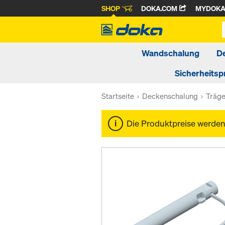
SHOP
DOKA.COM
MYDOK
Wandschalung
D
Sicherheitsp
Startseite
Deckenschalung
Träg
Die Produktpreise werde