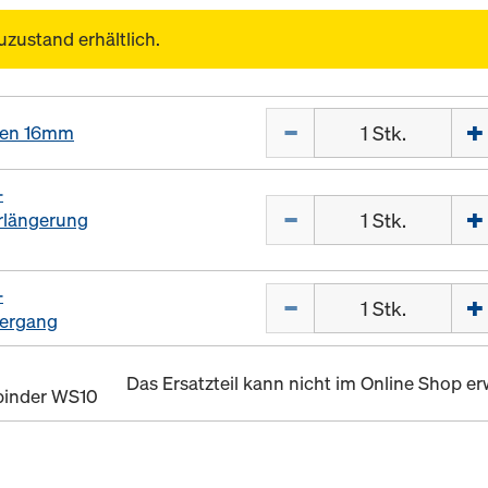
uzustand erhältlich.
Menge
zen 16mm
-
Menge
längerung
-
Menge
ergang
Das Ersatzteil kann nicht im Online Shop 
binder WS10