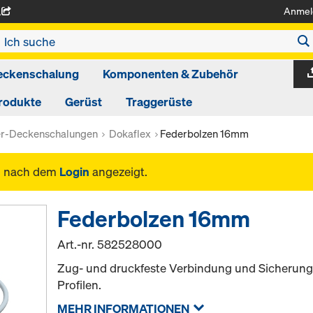
Anmel
A
eckenschalung
Komponenten & Zubehör
rodukte
Gerüst
Traggerüste
er-Deckenschalungen
Dokaflex
Federbolzen 16mm
n nach dem
Login
angezeigt.
Federbolzen 16mm
Art.-nr.
582528000
Zug- und druckfeste Verbindung und Sicherun
Profilen.
MEHR INFORMATIONEN