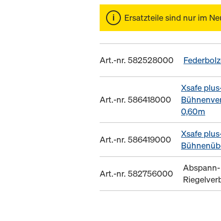
Ersatzteile sind nur im Ne
Art.-nr. 582528000
Federbol
Xsafe plus
Art.-nr. 586418000
Bühnenver
0,60m
Xsafe plus
Art.-nr. 586419000
Bühnenüb
Abspann-
Art.-nr. 582756000
Riegelver